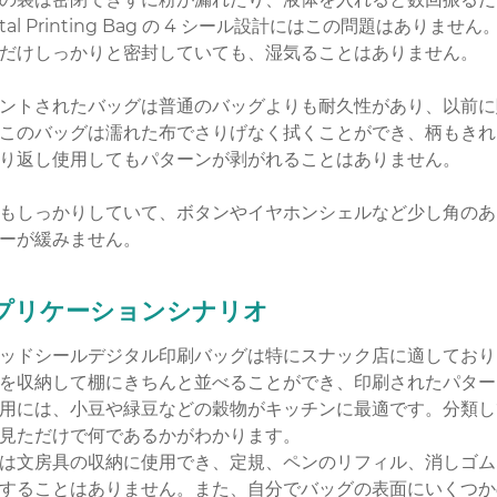
gital Printing Bag の 4 シール設計にはこの問題
だけしっかりと密封していても、湿気ることはありません。
ントされたバッグは普通のバッグよりも耐久性があり、以前に
このバッグは濡れた布でさりげなく拭くことができ、柄もきれ
り返し使用してもパターンが剥がれることはありません。
もしっかりしていて、ボタンやイヤホンシェルなど少し角のあ
ーが緩みません。
プリケーションシナリオ
ッドシールデジタル印刷バッグは特にスナック店に適しており
を収納して棚にきちんと並べることができ、印刷されたパター
用には、小豆や緑豆などの穀物がキッチンに最適です。分類し
見ただけで何であるかがわかります。
は文房具の収納に使用でき、定規、ペンのリフィル、消しゴム
することはありません。また、自分でバッグの表面にいくつか