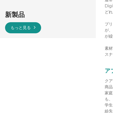
Di
どれ
新製品
プリ
もっと見る
が、
が繰
素材
スナ
ア
クア
商品
家庭
も、
学生
紛失