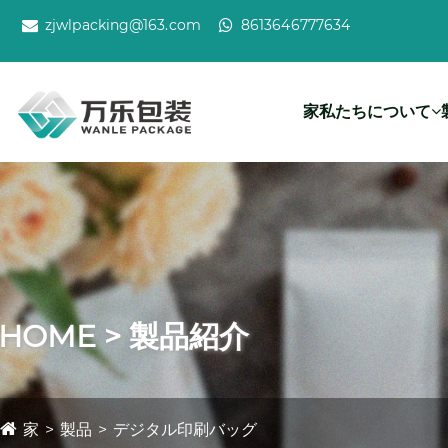
zjwlpacking@163.com
8613646777634
家
私たちについて
HOME > 製品紹介
家
製品
デジタル印刷バッグ