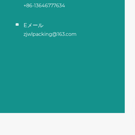
+86-13646777634
Eメール

zjwlpacking@163.com