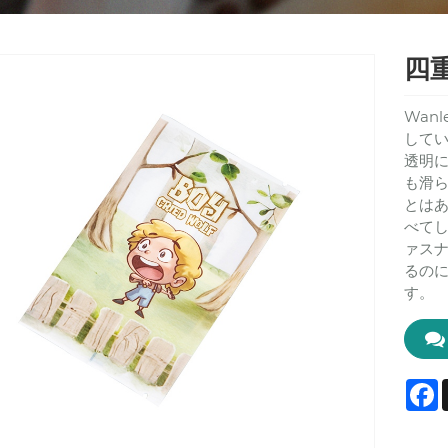
四
Wan
して
透明
も滑
とは
べて
ァス
るの
す。
F