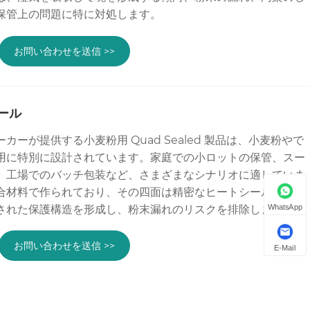
保管上の問題に特に対処します。
お問い合わせを送信 >>
ール
g メーカーが提供する小麦粉用 Quad Sealed 製品は、小麦粉やで
用に特別に設計されています。家庭での小ロットの保管、スー
、工場でのバッチ包装など、さまざまなシナリオに適していま
合材料で作られており、その四面は精密なヒートシール技術で
WhatsApp
された保護構造を形成し、粉末漏れのリスクを排除します。
お問い合わせを送信 >>
E-Mail