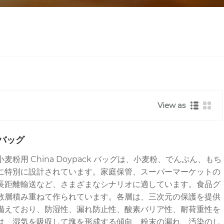
View as
バッグ
g の小麦粉用 China Doypack バッグは、小麦粉、でんぷん、もち
に特別に設計されています。家庭保管、スーパーマーケットの
長距離輸送など、さまざまなシナリオに適しています。食品グ
数層積み重ねて作られています。各層は、三次元の保護を提供
備えており、防湿性、漏れ防止性、酸素バリア性、耐荷重性を
は、湿気を吸収して塊を形成する傾向、粉末の漏れ、汚染のし