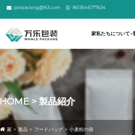
zjwlpacking@163.com
8613646777634
家
私たちについて
HOME > 製品紹介
家
製品
フードバッグ
小麦粉の袋