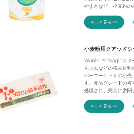
やすさなど、小麦粉の
もっと見る >>
小麦粉用クアッドシ
Wanle Packagin
んぷんなどの粉末材料
パーマーケットの小売
す。食品グレードの複
処理され、完全に密閉
もっと見る >>