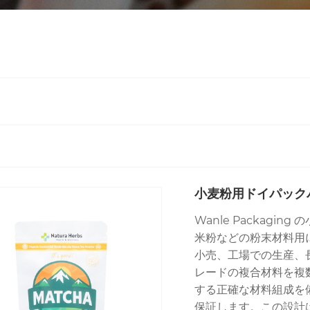
小麦粉用ドイパック
Wanle Packagin
米粉などの粉末材料用
小売、工場での生産、
レードの複合材料を複
する正確な材料組成を
保証します。この設計