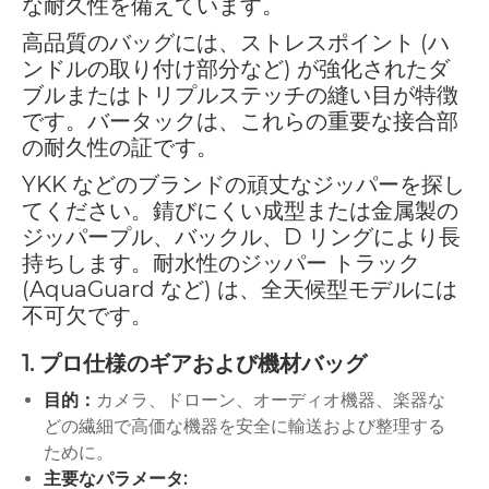
な耐久性を備えています。
高品質のバッグには、ストレスポイント (ハ
ンドルの取り付け部分など) が強化されたダ
ブルまたはトリプルステッチの縫い目が特徴
です。バータックは、これらの重要な接合部
の耐久性の証です。
YKK などのブランドの頑丈なジッパーを探し
てください。錆びにくい成型または金属製の
ジッパープル、バッ​​クル、D リングにより長
持ちします。耐水性のジッパー トラック
(AquaGuard など) は、全天候型モデルには
不可欠です。
1. プロ仕様のギアおよび機材バッグ
目的：
カメラ、ドローン、オーディオ機器、楽器な
どの繊細で高価な機器を安全に輸送および整理する
ために。
主要なパラメータ: