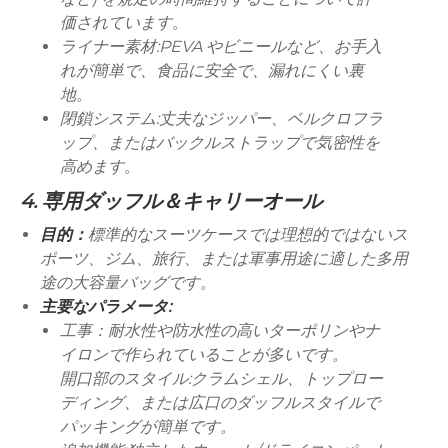
価されています。
ライナー素材:
PEVA やビニールなど、お手入
れが簡単で、食品に安全で、漏れにくい裏
地。
閉鎖システム:
丈夫なジッパー、ベルクロフラ
ップ、またはバックルストラップで気密性を
高めます。
4. 専用ダッフル＆キャリーオール
目的：
標準的なスーツケースでは理想的ではないス
ポーツ、ジム、旅行、または軍事用途に適した多用
途の大容量バッグです。
主要なパラメータ:
工事：
耐水性や防水性の高いターポリンやナ
イロンで作られていることが多いです。
開口部のスタイル:
クラムシェル、トップロー
ディング、または広口のダッフルスタイルで
パッキングが簡単です。