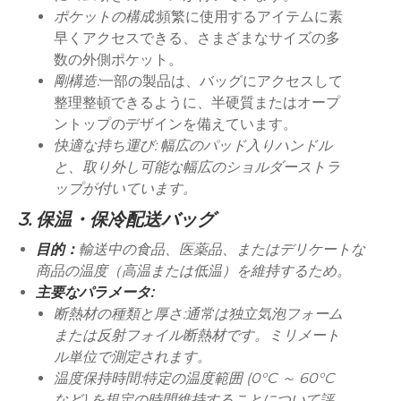
ポケットの構成:
頻繁に使用するアイテムに素
早くアクセスできる、さまざまなサイズの多
数の外側ポケット。
剛構造:
一部の製品は、バッグにアクセスして
整理整頓できるように、半硬質またはオープ
ントップのデザインを備えています。
快適な持ち運び: 幅広のパッド入りハンドル
と、取り外し可能な幅広のショルダーストラ
ップが付いています。
3. 保温・保冷配送バッグ
目的：
輸送中の食品、医薬品、またはデリケートな
商品の温度（高温または低温）を維持するため。
主要なパラメータ:
断熱材の種類と厚さ:
通常は独立気泡フォーム
または反射フォイル断熱材です。ミリメート
ル単位で測定されます。
温度保持時間:
特定の温度範囲 (0°C ～ 60°C
など) を規定の時間維持することについて評