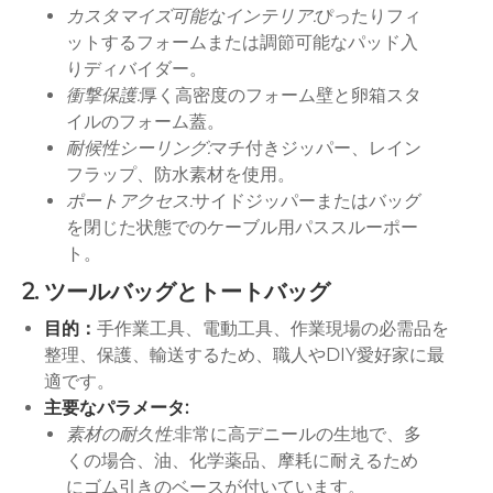
カスタマイズ可能なインテリア:
ぴったりフィ
ットするフォームまたは調節可能なパッド入
りディバイダー。
衝撃保護:
厚く高密度のフォーム壁と卵箱スタ
イルのフォーム蓋。
耐候性シーリング:
マチ付きジッパー、レイン
フラップ、防水素材を使用。
ポートアクセス:
サイドジッパーまたはバッグ
を閉じた状態でのケーブル用パススルーポー
ト。
2. ツールバッグとトートバッグ
目的：
手作業工具、電動工具、作業現場の必需品を
整理、保護、輸送するため、職人やDIY愛好家に最
適です。
主要なパラメータ:
素材の耐久性:
非常に高デニールの生地で、多
くの場合、油、化学薬品、摩耗に耐えるため
にゴム引きのベースが付いています。