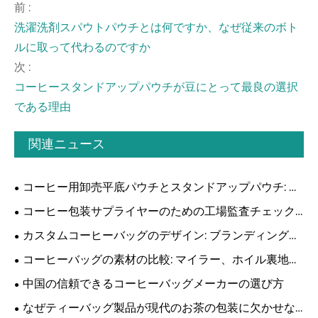
前 :
洗濯洗剤スパウトパウチとは何ですか、なぜ従来のボト
ルに取って代わるのですか
次 :
コーヒースタンドアップパウチが豆にとって最良の選択
である理由
関連ニュース
コーヒー用卸売平底パウチとスタンドアップパウチ: 戦
略的な比較 TDK:
コーヒー包装サプライヤーのための工場監査チェック
リスト: プロフェッショナル B2B ガイド
カスタムコーヒーバッグのデザイン: ブランディングと
保存のバランスをとる
コーヒーバッグの素材の比較: マイラー、ホイル裏地、
堆肥化可能なコーヒーバッグ
中国の信頼できるコーヒーバッグメーカーの選び方
なぜティーバッグ製品が現代のお茶の包装に欠かせな