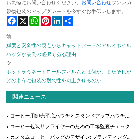
お気軽にお問い合わせください。
お問い合わせ
ワンレ が
穀物包装のアップグレードを今すぐお手伝いします。
Facebook
X
WhatsApp
Pinterest
LinkedIn
Share
前 :
鮮度と安全性の観点からキャットフードのアルミホイル
バッグが最良の選択である理由
次 :
ホットラミネートロールフィルムとは何か、またそれが
どのように包装の耐久性を向上させるのか
関連ニュース
コーヒー用卸売平底パウチとスタンドアップパウチ: 戦
略的な比較 TDK:
コーヒー包装サプライヤーのための工場監査チェック
リスト: プロフェッショナル B2B ガイド
カスタムコーヒーバッグのデザイン: ブランディングと