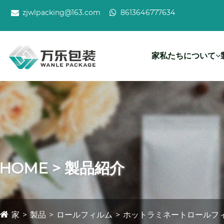
zjwlpacking@163.com
8613646777634
家
私たちについて
HOME > 製品紹介
家
製品
ロールフィルム
ホットラミネートロールフ