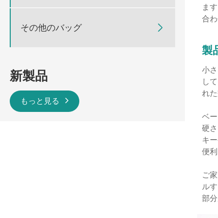
ます
合わ
その他のバッグ

製
小さ
新製品
して
れた
もっと見る
ベー
硬さ
キー
便利
ご家
ルす
部分