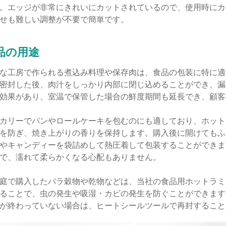
。エッジが非常にきれいにカットされているので、使用時にカ
せも難しい調整が不要で簡単です。
品の用途
な工房で作られる煮込み料理や保存肉は、食品の包装に特に適
密封した後、肉汁をしっかり内部に閉じ込めることができ、漏
効果があり、室温で保管した場合の鮮度期間も延長でき、顧客
カリーでパンやロールケーキを包むのにも適しており、ホット
を防ぎ、焼き上がりの香りを保持します。購入後に開けてもふ
やキャンディーを袋詰めして熱圧着して包装することができま
で、濡れて柔らかくなる心配もありません。
庭で購入したバラ穀物や乾物などは、当社の食品用ホットラミ
ることで、虫の発生や吸湿・カビの発生を防ぐことができます
が終わっていない場合は、ヒートシールツールで再封すること