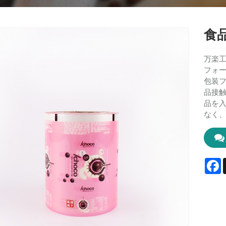
食
万楽
フォ
包装
品接
品を
なく
F