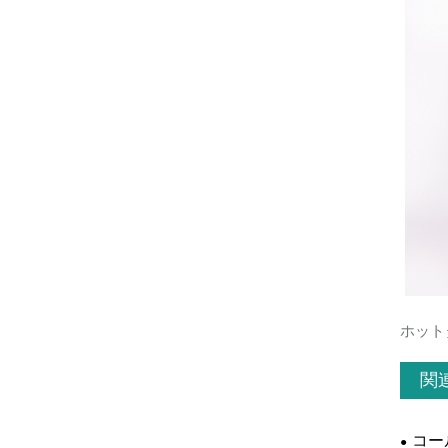
ホット
関
コー