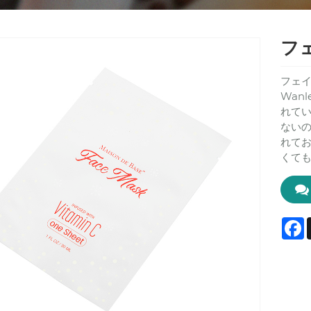
フ
フェイ
Wan
れて
ない
れて
くて
F