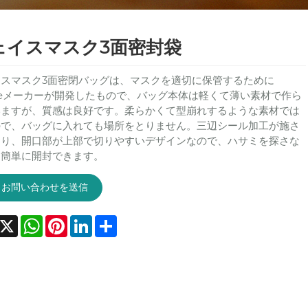
ェイスマスク3面密封袋
スマスク3面密閉バッグは、マスクを適切に保管するために
leメーカーが開発したもので、バッグ本体は軽くて薄い素材で作ら
いますが、質感は良好です。柔らかくて型崩れするような素材では
ので、バッグに入れても場所をとりません。三辺シール加工が施さ
おり、開口部が上部で切りやすいデザインなので、ハサミを探さな
も簡単に開封できます。
お問い合わせを送信
acebook
X
WhatsApp
Pinterest
LinkedIn
Share