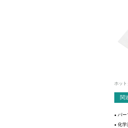
ホット
関
パー
化学