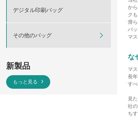
から
デジタル印刷バッグ
クも
滑ら
バッ
その他のバッグ

マス
な
新製品
マス
長年
もっと見る
すべ
見た
社の
ちす