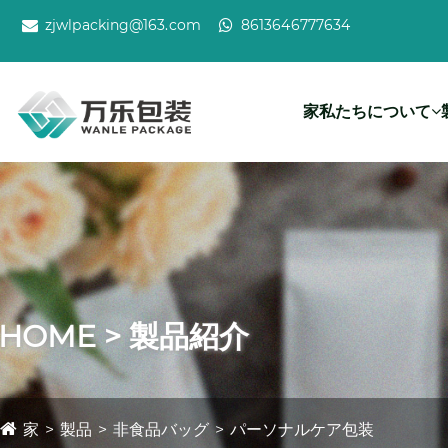
zjwlpacking@163.com
8613646777634
家
私たちについて
HOME > 製品紹介
家
製品
非食品バッグ
パーソナルケア包装