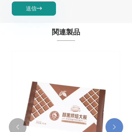
送信

関連製品
キャンディ平底バッグ
もっと見る >>

