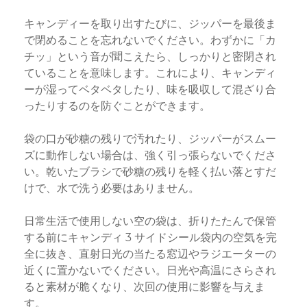
キャンディーを取り出すたびに、ジッパーを最後ま
で閉めることを忘れないでください。わずかに「カ
チッ」という音が聞こえたら、しっかりと密閉され
ていることを意味します。これにより、キャンディ
ーが湿ってベタベタしたり、味を吸収して混ざり合
ったりするのを防ぐことができます。
袋の口が砂糖の残りで汚れたり、ジッパーがスムー
ズに動作しない場合は、強く引っ張らないでくださ
い。乾いたブラシで砂糖の残りを軽く払い落とすだ
けで、水で洗う必要はありません。
日常生活で使用しない空の袋は、折りたたんで保管
する前にキャンディ 3 サイドシール袋内の空気を完
全に抜き、直射日光の当たる窓辺やラジエーターの
近くに置かないでください。日光や高温にさらされ
ると素材が脆くなり、次回の使用に影響を与えま
す。